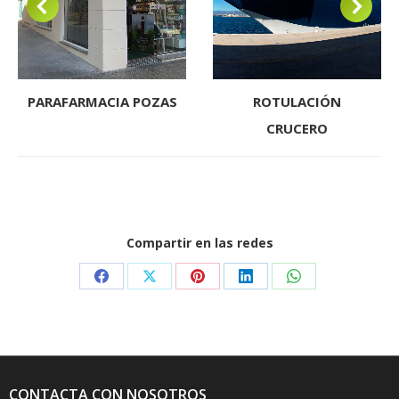
PARAFARMACIA POZAS
ROTULACIÓN
CRUCERO
Compartir en las redes
Share
Share
Share
Share
Share
on
on
on
on
on
Facebook
X
Pinterest
LinkedIn
WhatsApp
CONTACTA CON NOSOTROS