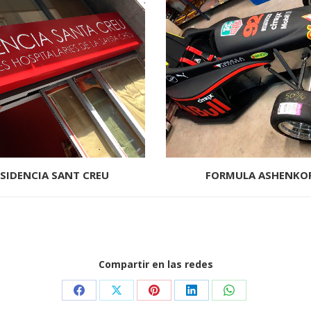
ESIDENCIA SANT CREU
FORMULA ASHENKO
Compartir en las redes
Share
Share
Share
Share
Share