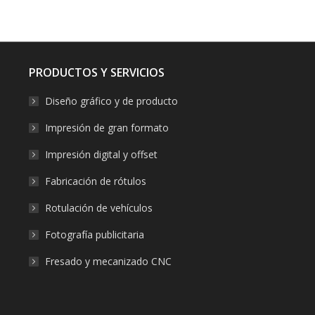
on
on
on
on
on
Facebook
X
Pinterest
LinkedIn
WhatsApp
PRODUCTOS Y SERVICIOS
Diseño gráfico y de producto
Impresión de gran formato
Impresión digital y offset
Fabricación de rótulos
Rotulación de vehículos
Fotografía publicitaria
Fresado y mecanizado CNC