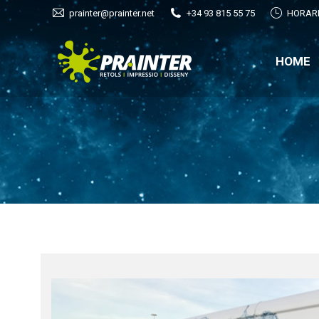
prainter@prainter.net
+34 93 815 55 75
HORARIO
HOME
HOME