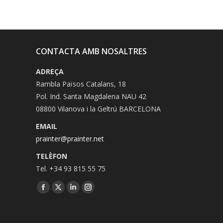
CONTACTA AMB NOSALTRES
ADREÇA
Rambla Països Catalans, 18
Pol. Ind. Santa Magdalena NAU 42
08800 Vilanova i la Geltrú BARCELONA
EMAIL
prainter@prainter.net
TELÈFON
Tel. +34 93 815 55 75
Facebook
Twitter
Linkedin
Instagram