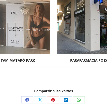
ETAM MATARÓ PARK
PARAFARMÀCIA POZ
Compartir a les xarxes
Share
Share
Share
Share
Share