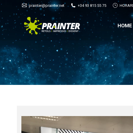
prainter@prainter.net
+34 93 815 55 75
HORARI:
HOM
HOME