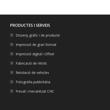
on
on
on
on
on
Facebook
X
Pinterest
LinkedIn
WhatsApp
PRODUCTES I SERVEIS
Disseny gràfic i de producte
Impressió de gran format
Impressió digital i Offset
Fabricació de rètols
Retolació de vehicles
Fotografia publicitària
Fresat i mecanitzat CNC