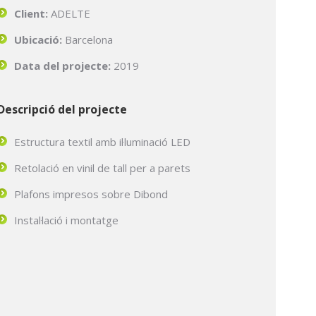
Client:
ADELTE
Ubicació
:
Barcelona
Data del projecte:
2019
Descripció del projecte
Estructura textil amb il·luminació LED
Retolació en vinil de tall per a parets
Plafons impresos sobre Dibond
Instal·lació i montatge