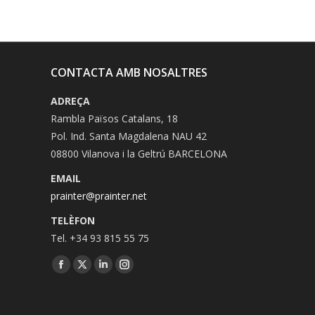
CONTACTA AMB NOSALTRES
ADREÇA
Rambla Països Catalans, 18
Pol. Ind. Santa Magdalena NAU 42
08800 Vilanova i la Geltrú BARCELONA
EMAIL
prainter@prainter.net
TELÈFON
Tel. +34 93 815 55 75
Facebook
Twitter
Linkedin
Instagram