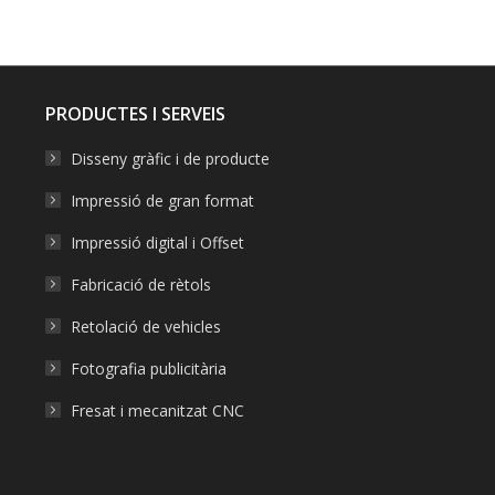
on
on
on
on
on
Facebook
X
Pinterest
LinkedIn
WhatsApp
PRODUCTES I SERVEIS
Disseny gràfic i de producte
Impressió de gran format
Impressió digital i Offset
Fabricació de rètols
Retolació de vehicles
Fotografia publicitària
Fresat i mecanitzat CNC