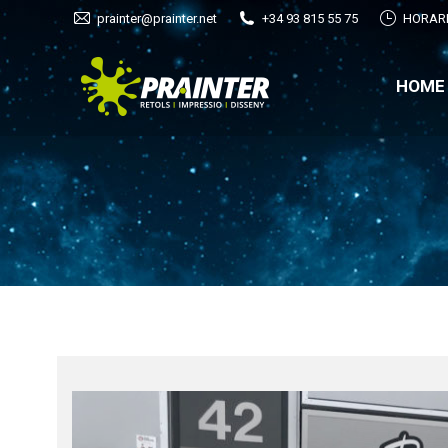
prainter@prainter.net
+34 93 815 55 75
HORARI:
HOM
HOME