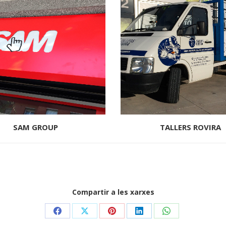
SAM GROUP
TALLERS ROVIRA
Compartir a les xarxes
Share
Share
Share
Share
Share